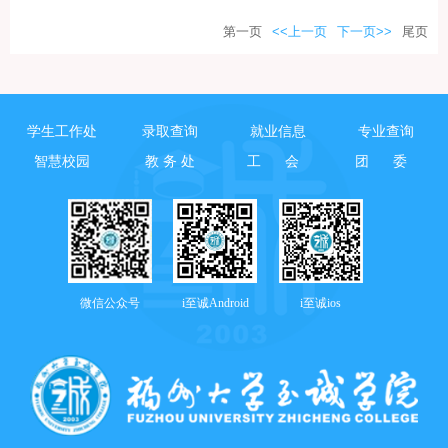
1111MicrosoftInternetExplorer402DocumentNotSpecified7.8 磅
第一页
<<上一页
下一页>>
尾页
Normal0功勋搜救犬现场救援表演活动重点安排了消防安全法律
法规宣传与实操普及环节。福州市消防救援支队特勤大队消防
人员为孩子们普及消防法律知识，并通过现场演示的方式，增
强孩子们的安全意识和法治观念。其中，功勋搜救犬的现场科
学生工作处
录取查询
就业信息
专业查询
目表演，以直观生动的方式展现了消防救援的专业力量，赢得
智慧校园
教 务 处
工 会
团 委
孩子们阵阵掌声。活动中，志愿者还带来了文艺慰问演出，通
过乐器演奏和歌曲演唱，传递温暖与关怀。
1111MicrosoftInternetExplorer402DocumentNotSpecified7.8 磅
Normal0https://www.hxfzzx.com/2025-12/16/content_229
微信公众号
i至诚Android
i至诚ios