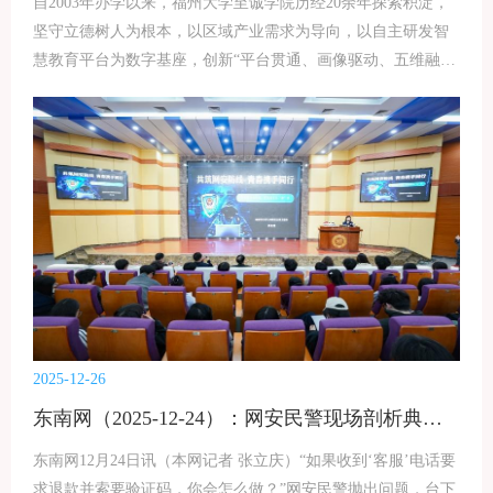
机，持续深化银校合作，推动金融知识普及与诚信教育常态化
自2003年办学以来，福州大学至诚学院历经20余年探索积淀，
开展，共同探索协同育人新模式，助力青年成长成才。
坚守立德树人为根本，以区域产业需求为导向，以自主研发智
慧教育平台为数字基座，创新“平台贯通、画像驱动、五维融
合”的应用型工科人才培养模式，系统性破解了传统育人痛点，
走出了一条特色鲜明、成效卓著的数智赋能育人新路。三大突
破 构建育人新体系 自主智慧平台，打通数据壁垒。学院率先在
教育领域采用“容器化+微服务”技术架构，构建起具有完全自主
权的智慧教育基座平台。平台以“大集中、大整合、高共享”模
式汇聚数据，融合学生全周期学习数据、教师全流程教学数
据、企业全维度反馈数据，形成数字校园全量数据湖，成功破
解教育领域长期存在的数据孤岛难题。 三维动态画像，精准对
接需求。学院创新构建“学生能力发展轨迹画像”“教师教学科研
职业能力画像”“企业技术技能需求画像”三维动态适配体系。其
中，“企业技术技能需求画像”是人才培养目标与评价的核心标
2025-12-26
尺，确保育人方向与产业需求同频共振；“学生能力发展轨迹画
东南网（2025-12-24）：网安民警现场剖析典型案例，师生共学“防骗秘籍”
像”让学习过程可视化、可诊断，为个性化教学提供精准依
据；“教师教学科研职业能力画像”聚焦教师专业发展，助力教
东南网12月24日讯（本网记者 张立庆）“如果收到‘客服’电话要
学改革深化与育人能力提升。 五维融合生态，凝聚育人
求退款并索要验证码，你会怎么做？”网安民警抛出问题，台下