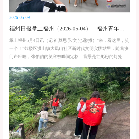
人提质增效。接下来，双方将推动共建协议落地走实、开展深
度合作。近期，双方将联合组织红色实践活动，统筹融合思政
课程与课程思政建设，组织至诚学院思政教师、专业课教师及
2026-05-09
优秀学生代表，赴红色教育基地开展沉浸式实践，赓续红色血
福州日报掌上福州（2026-05-04）：福州青年学子在社区里搭起“移动照相馆”
脉、传承红色基因，进一步锤炼师生党性修养、夯实思政课程
育人成效，拓宽课程思政实践载体，提升师生思政素养与综合
掌上福州5月4日讯（记者 莫思予/文 池远/摄）“来，看这里，笑
实践能力，并依托实践创作一批高质量红色文化传媒作品。
一个！”鼓楼区洪山镇大凰山社区新时代文明实践站里，随着快
（刘志勇 张宇晴）(责
门声轻响，张伯伯的笑容被瞬间定格，背景是红彤彤的灯笼
和“劳动光荣”的标语。“听邻居们说起过这个活动，特地来体
验。”拿着现场冲洗、装裱好的照片，张伯伯竖起了大拇指。这
是“光影筑邻——社区邻里移动照相馆”志愿服务项目“五一”前夕
的活动现场。“项目源于‘大学生挂职社区’的走访调研。”福州大
学至诚学院数据科学与统计系大三学生龚涵爽说，他们发现老
年人渴望留存生活记忆，但常受限于智能手机操作；更深层
的，是许多老人感到的情感孤独。一部相机、一次拍摄，或许
能为老人留住美好，也为邻里搭建一个交流的平台。项目并非
一帆风顺。起初部分老人拘谨、不愿出镜，志愿者们便化身“唠
嗑能手”，用拉家常的方式引导；现场冲洗装框流程耗时，团队