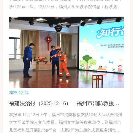
学生踊跃回应。12月23日，福州大学至诚学院信息工程系党总
支特邀福建省公安厅网络安全保卫总队专家开展网络安全专题
教育活动。现场，网安民警将真实案例转化为生动课堂，通过
情景模拟、互动问答等形式，帮助200余名师生掌握个人信息保
护、网络诈骗识别、谣言辨别等实用技能，让网络安全知识在
交流中“入脑入心”。讲座现场活动中，网安民警结合青少年上
网特点，以“案例讲解+互动问答”的形式，从个人信息保护、网
络诈骗防范、网络谣言辨别、不良信息抵制等四个方面展开讲
解。重点剖析了“校园贷”“刷单诈骗”“冒充客服退款诈骗”等多起
发生在青少年身边的典型案例，生动揭示了网络诈骗的惯用手
段和作案特点；围绕身份证号、手机号、家庭住址等个人敏感
信息的保护要点，提醒同学们不随意泄露个人信息、不点击不
2025-12-24
明链接、不下载非正规软件；针对网络谣言传播的危害与辨别
福建法治报（2025-12-16）：福州市消防救援支队特勤大队联合多单位进福利院开展志愿服务活动
方法，引导同学们树立“不信谣、不传谣、不造谣”的网络文明
观念；同时，结合网络暴力、不良网贷等突出问题，教育同学
本报讯 12月12日上午，福州市消防救援支队特勤大队联合福州
们自觉抵制网络不良风气，做到文明上网、安全上网
大学至诚学院人文艺术系、福州文学院等多家单位，到福州市
儿童福利院开展以“知行合一志愿行”为主题的志愿服务活动。