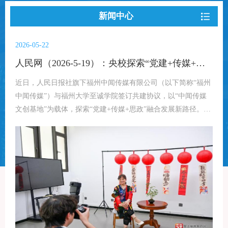
新闻中心
2026-05-22
人民网（2026-5-19）：央校探索“党建+传媒+思政”共建模式 中闻传媒与福州大学至诚学院携手赋能高校育人提质增效
近日，人民日报社旗下福州中闻传媒有限公司（以下简称“福州
中闻传媒”）与福州大学至诚学院签订共建协议，以“中闻传媒
文创基地”为载体，探索“党建+传媒+思政”融合发展新路径。福
州大学至诚学院作为经国家教育部批准设立的本科高校，立足
福建辐射全国，深耕应用型人才培养与思政教育创新，拥有扎
实的学科积淀、专业过硬的研究团队以及丰富的校园实践资
源。福州中闻传媒作为人民日报社旗下传媒力量，充分发挥平
台优势、传播优势和内容生产优势，为高校高质量发展注入央
媒智慧与专业资源。据悉，双方将以此次签约为契机，建立常
态化共建机制，围绕专家智库建设、党建品牌打造、思政课题
研究、红色研学实践等重点领域展开合作，全方位赋能高校育