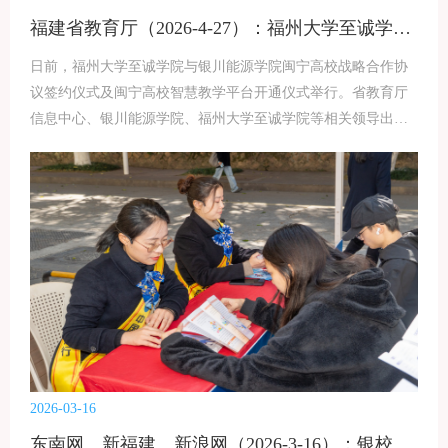
石刻文化走出山石、走进大众，团队构建了校内育人、公益传
福建省教育厅（2026-4-27）：福州大学至诚学院与银川能源学院签署战略合作协议 闽宁高校智慧教学平台正式上线
播、校企共建三维实践场景：组建青年志愿者讲解团，在鼓山
景区开展公益讲解服务；联动福州本地文旅企业，孵化文化IP
日前，福州大学至诚学院与银川能源学院闽宁高校战略合作协
并开发文创产品，探索可持续运营模式，实现文化价值与社会
议签约仪式及闽宁高校智慧教学平台开通仪式举行。省教育厅
信息中心、银川能源学院、福州大学至诚学院等相关领导出席
签约仪式。签约仪式上，福州大学至诚学院、银川能源学院等
相关领导分别致辞，并签署战略合作协议。随后，与会领导嘉
宾共同上台启动闽宁高校智慧教学平台，标志着闽宁高校智慧
教学平台正式开通。仪式后，与会领导嘉宾实地参观了“院史馆
·阅读空间·校友之家”、子兴楼智慧教室、智能制造创新实践中
心、配电网及智能化综合实验室、智慧校园中心等，并举行福
州大学至诚学院人工智能赋能教育教学成果报告会和座谈会。
福建省教育厅：
http://jyt.fujian.gov.cn/jyyw/xx/202604/t20260427_7131470.htm
2026-03-16
东南网、新福建、新浪网（2026-3-16）：银校共筑“诚信墙” 建设银行福建省分行与福州大学至诚学院联合开展3·15征信宣传进校园活动