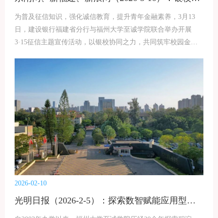
为普及征信知识，强化诚信教育，提升青年金融素养，3月13
日，建设银行福建省分行与福州大学至诚学院联合举办开展
3·15征信主题宣传活动，以银校协同之力，共同筑牢校园金融
安全防线，助力青年学子树立正确信用观与消费观。本次活动
以“珍爱信用记录 征信知识进校园” 为主题，通过征信知识问
答、主题视频展播、反诈演示、互动讲解等方式，打造可感可
知的“征信宣传知识市集”，让信用记录重要性、合规信用修复
渠道、征信权益保护等金融知识变得通俗易懂，吸引众多在校
师生纷纷打卡。值得一提的是，结合校园贷、信用卡使用、个
人信息安全等热点问题，建设银行福建省分行还组建“张富清金
融服务队”，与学生面对面交流、一对一答疑，精准开展风险提
示与知识普及。同时，通过主题短片展播等形式，以鲜活案例
增强宣教感染力，帮助学生深化认知、提升防范能力。此次银
校联合宣教活动，有效填补青年学子征信知识盲区，切实增强
2026-02-10
诚信意识与金融风险防范能力，为构建安全、健康、诚信的校
光明日报（2026-2-5）：探索数智赋能应用型工科人才培养新路径
园金融环境发挥积极作用。下一步，双方将以此次活动为契