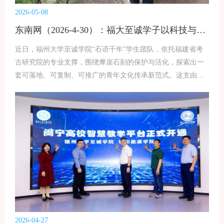
便优化分工，增设拍摄、冲印、装框等岗位提升效率，并在等
2026-05-08
候区安排小游戏，让等待时光充满笑语。最动人的总是那些平
东南网（2026-4-30）：福大至诚学子以科技与人文激活摩崖石刻“活态传承”
凡瞬间。一位独居爷爷接过装裱好的照片，久久凝视后说：“好
久没有人这么认真给我拍一张照片了。”一句话，让在场志愿者
近日，福州大学至诚学院“石语千年”学生团队，依托福建省考
感到特别值，“拍下的不只是影像，更是被看见、被重视
古研究院的专业支撑，围绕摩崖石刻的保护与活化，探索出一
套可落地、可复制、可推广的青年文化传承新范式。这支由多
专业学子组成的团队，正以青春之力让沉寂千年的石刻“开口说
话”。摩崖石刻是镌刻在山石上的文明年轮，却长期面临字迹风
化、释读困难、传播不足、传承模式固化等现实困境。2025年4
月，团队启动鼓山摩崖石刻田野调查，5月“闽派文化基因解码
与叙事重构”项目获省级创新训练立项，6月其子课题“石语千
年：传统石刻的现代活化技术”被纳入福建省考古研究院“天涯
共此‘石’”全信息解决方案，获得专业技术指导与学术支持。截
至目前，团队已完成鼓山、乌山、冶山春秋园等700余处石刻的
采集与考据，搭建起权威完整的石刻文化数据库。通过多学科
协作与史料互证，团队破解古文解读壁垒，将晦涩碑文转化为
通俗易懂的讲解内容，完成文化内容的首次活化转化。为推动
2026-04-27