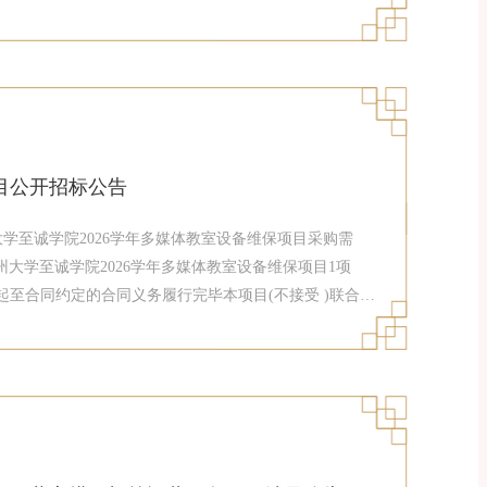
：本项目不适用。促进中小企业发展的相关政策：采购包
购包预留比例：100%5、投标人的资格要求5.1法定
件：采购包：1资格审查要求概况评审点具体描述本采购
和信息化部《政府采购促进中小企业发展管理办法》（财
。①投标人须符合《工业和信息化部、国家统计局、国家发
工信部联企业〔2011〕300号）规定的划型标准，并按
目公开招标公告
福州大学至诚学院2026学年多媒体教室设备维保项目采购需
大学至诚学院2026学年多媒体教室设备维保项目1项
效之日起至合同约定的合同义务履行完毕本项目(不接受 )联合体
十二条第一款规定的条件。2.2特定条件：无2.3是否接
产品：不适用本项目节能产品：不适用于本项目。环境标
1：专门面向中小微企业采购三、获取招标文件时间：
下午14:30至18:00。（北京时间，法定节假日除外）地点：福
直接前往福建省天海招标有限公司（福建省福州市鼓楼区鼓