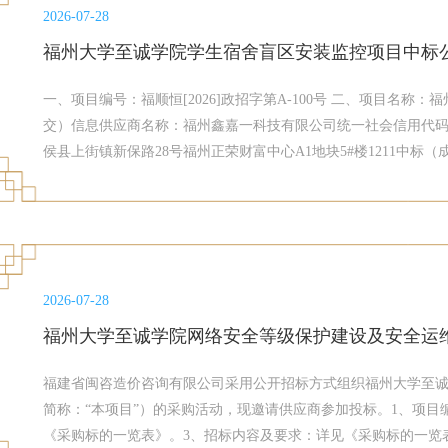
2026-07-28
福州大学至诚学院学生宿舍盲区安装监控项目中标
一、项目编号：福顺恒[2026]政招字第A-100号 二、项目名
交）信息供应商名称：福州鑫嘉一科技有限公司统一社会信用代码：913
侯县上街镇新保路28号福州正荣财富中心A1地块5#楼1211中标（
货物名称货物品牌货物型号货物数量货物单价(元)1福州鑫嘉一科技有
HFW3433M3-A-IL4等一批详见投标文件五、评审专家名单
陈阳）六、代理服务收费标准及金额：本项目代理费收费标准：
准如下：中标金额100万元（含）以下部分收费费率标准1.5%
采购代理机构缴清招标代理服务费。招标代理服务费以银行转账
2026-07-28
名：福建顺恒工程项目管理有限公司 开户行：兴业银行福州湖东支行
福州大学至诚学院网络安全等级保护建设及安全运
福建省闽咨造价咨询有限公司采用公开招标方式组织福州大学至
简称：“本项目”）的采购活动，现邀请供应商参加投标。1、项目编号：
《采购标的一览表》。3、招标内容及要求：详见《采购标的一览