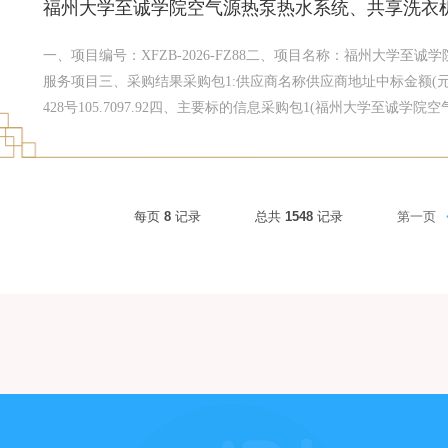
福州大学至诚学院空气源热泵热水系统、共享洗衣
一、项目编号：XFZB-2026-FZ88二、项目名称：福州大学
服务项目三、采购结果采购包1:供应商名称供应商地址中标金额
428号105.7097.92四、主要标的信息采购包1(福州大学至
项目):服务类（苏州富磊电器有限公司）序号标的名称服务范围服
气源热泵热水系统、共享洗衣机、共享烘干机等运营服务项目福
烘干机等运营服务中标人配备的工作人员应持有专业技术工具，
全、卫生等管理制度等，具体详见招标文件要求自合同签订之日至
每页
8
记录
总共
1548
记录
第一页
符合国家、行业现行标准等，具体详见招标文件要求105.70五
志武、沈汪江、许玉榕六、代理服务收费标准及金额：(1)本项目代理