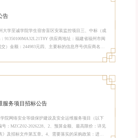
公告
称：福州大学至诚学院学生宿舍盲区安装监控项目三、中标（成
50100MA32L21T8Y 供应商地址：福建省福州市闽
成交）金额：244983元四、主要标的信息序号供应商名称
限公司监控设备及辅材大华、H3C等 DH-IPC-
：林小玲（组长）、刘恩萍、张树升、张小玲、（采购人代表：
以中标金额作为计算基准按差额累进法计算，收费费率标
；中标人应在领取中标通知书的同时按规定的标准一次性向
、电汇、汇票或现金等付款方式。中标服务费账号：开户
 账号：118
维服务项目招标公告
诚学院网络安全等级保护建设及安全运维服务项目（以下
MZCZ02-2026228。2、预算金额、最高限价：详见
表》及招标文件第五章。4、需要落实的采购政策：进口