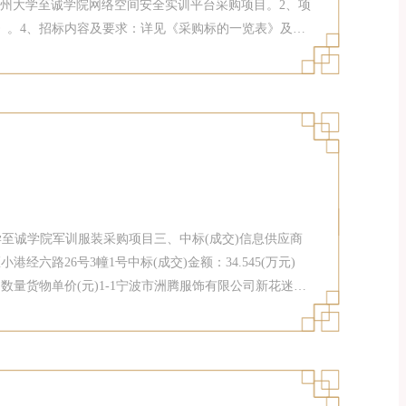
福州大学至诚学院网络空间安全实训平台采购项目。2、项
一览表》。4、招标内容及要求：详见《采购标的一览表》及招
本项目节能产品：不适用于本项目环境标志产品：不适用
包面向的企业规模：中小企业预留形式：设置专门采购包
华人民共和国政府采购法》第二十二条规定。6.2落实政府采
述招标文件规定的其他资格证明文件①本次采购产品如有
能产品政府采购品目清单的通知》(财库〔2019〕19
家确定的认证机构出具的、处于有效期之内的节能产品认
福州大学至诚学院军训服装采购项目三、中标(成交)信息供应商
路26号3幢1号中标(成交)金额：34.545(万元)
量货物单价(元)1-1宁波市洲腾服饰有限公司新花迷彩
-0215.001-3作训帽5305 牌JF-2026-035.001-4迷彩作训鞋
章、领花、胸牌5305 牌JF-2026-063.001-7袜子5305 牌JF-
栋明、王慧(采购人代表)六、代理服务收费标准及金额：本项
法计算，向采购代理机构交纳招标代理服务费：(1)以中