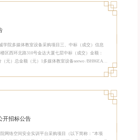
收费标准：1）以本项目采购包中标金额为计费基数，按照
以下部分费率为1.5%。2)收取方式：中标人须在领取中
行：福建海峡银行股份有限公司福州鼓楼支行；开户名
告
大学至诚学院多媒体教室设备采购项目三、中标（成交）信息
楼区西环北路310号金达大厦七层中标（成交）金额：
元）总金额（元）1多媒体教室设备seewo /BH86EA；
UK-908；APPOTRONICS/AL-LU350；美宝视/120英寸；
1060841060中标人/地址：福州索而达信息系统有限公司/福
源采购人员）名单：俞兰、汪卫民、陈晓英、米军生、郑齐
准：以中标总额作为收费标准。招标代理服务费收费标准如
2、各合同包中标人应在领取中标通知书的同时按中标金额及
公开招标公告
院网络空间安全实训平台采购项目（以下简称：“本项