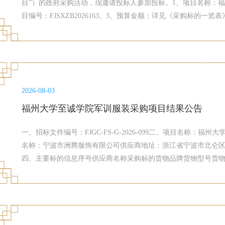
目”）的政府采购活动，现邀请投标人参加投标。1、项目名称：
目编号：FJSXZB2026163。3、预算金额：详见《采购标的
标文件第五章。5、需要落实的政府采购政策进口产品：不适用于
于本项目促进中小企业发展的相关政策：采购包1：设置专门采购
预留比例：100%6、投标人的资格要求6.1法定条件：满足《中
购政策需满足的资格要求：包：1资格审查要求概况评审点具体描
属政府强制采购节能产品的，投标人所投产品必须符合《关于印发节
2026-08-03
号)附件中《节能产品政府采购品目清单》规定，供应商须提供国
证
福州大学至诚学院军训服装采购项目结果公告
一、招标文件编号：FJGC-FS-G-2026-099二、项目名称：
名称：宁波市洲腾服饰有限公司供应商地址：浙江省宁波市北仑区小港经六
四、主要标的信息序号供应商名称采购标的货物品牌货物型号货物数
服5305 牌JF-2026-013290套60.001-2吸湿速干T恤衫5305 牌JF-2026
5305 牌JF-2026-0413.001-5外腰带5305 牌JF-2026-054.001-6臂
2026-075.00五、评标专家名单：林春梅、林红、陈钦云、游
目代理费收费标准：中标供应商须按照以下标准，按差额定率累进
标通知书规定的中标总金额作为收费的计算基数。