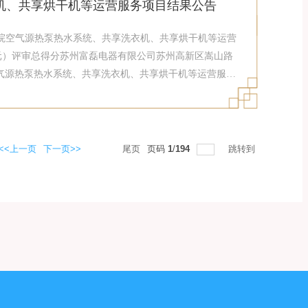
机、共享烘干机等运营服务项目结果公告
至诚学院空气源热泵热水系统、共享洗衣机、共享烘干机等运营
(元）评审总得分苏州富磊电器有限公司苏州高新区嵩山路
诚学院空气源热泵热水系统、共享洗衣机、共享烘干机等运营服务
务要求服务时间服务标准金额(元)1福州大学至诚学院空
州大学至诚学院空气源热泵热水系统、共享洗衣机、共享
服装统一、整齐、洁净，文明工作，不违反采购人单位安
5年中标人提供的所有货物和服务，其质量、技术等必须
<<上一页
下一页>>
尾页
页码
1
/
194
跳转到
、评审专家名单：业主代表：王云达评审专家：郑莉琴、张
服务费由中标人支付。(2)其他：19.