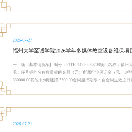
产品：本项目不适用。节能产品：本项目不适用。环境标志产品
1：设置专门采购包面向的企业规模：中小企业预留形式：设置专门采
条件：符合政府采购法第二十二条第一款规定的条件。5.2特定条
包属于专门面向中小企业采购本项目专门面向符合财政部、工业
库〔2020〕46号）规定的中型企业、小型企业、微型企业采购
2026-07-27
展和改革委员会、财政部关于印发中小企业划型标准规定的通知》（
福州大学至诚学院2026学年多媒体教室设备维保项
一、项目基本情况项目编号：FJTH-14720260708项目名称：
求：序号标的名称数量标的金额（元）所属行业保证金（元）1福州
330000.00其他未列明服务3300.00合同履行期限：自合同生
投标。二、投标人的资格要求：2.1法定条件：符合政府采购法第二
受联合体投标：采购包1：不接受2.4、需要落实的采购政策进口
志产品：不适用于本项目。促进中小企业发展的相关政策：采购包
2026年07月27日至2026年08月03日，每天上午8:00至12:00，
州市鼓楼区鼓东街道营迹路69号恒力创富中心西塔8层方式：可
2026-07-21
东街道营迹路69号恒力创富中心西塔8层）获取或邮寄，材