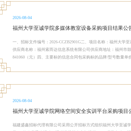
邦元(采购人代表)六、代理服务收费标准及金额：本项目代理费
差额定率累进法计算代理服务费用，参考如下标准：100万元（含）
2026-08-04
标通知书之前以转账等付款方式一次性付清。公司账户：开户银
称：福建榕卫招
福州大学至诚学院多媒体教室设备采购项目结果公
一、招标文件编号：2026-CCZB2901G二、项目名称：福州
供应商名称：福州索而达信息系统有限公司供应商地址：福州市鼓
841060（元）四、主要标的信息合同包采购标的品牌/型号数量单价（
ClassIn/BS86E；Haier；佳石/FT-P206P；湖山/DS-108F；雅桥/
H3C/ S5024PV6-EI等满足招标文件要求具体详见投标文件1批84
州市鼓楼区西环北路310号金达大厦七层五、评审专家（单一来
（包1)六、代理服务收费标准及金额：1、本项目代理费收费标
下：中标总金额（万元）100万元以下收费费率标准1.5% ； 
2026-08-04
服务
福州大学至诚学院网络空间安全实训平台采购项目
福建盛鑫招标代理有限公司采用公开招标方式组织福州大学至诚学