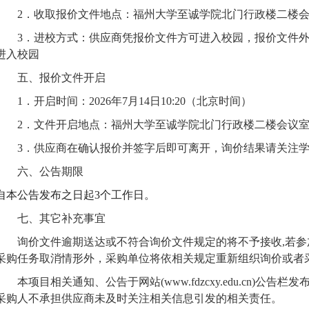
2．
收取
报价文件
地点：福州大学至诚学院北门行政楼二楼
3．
进校方式：供应商凭
报价文件
方可进入校园，
报价文件
进入校园
五、
报价文件
开启
1．
开启时间：
202
6
年
7
月
14
日
10
:
20
（北京时间）
2．
文件开启
地点：福州大学至诚学院北门行政楼二楼会议
3．
供应商在确认报价并签字后即可离开，
询价结果请关注
六、
公告期限
自本公告发布之日起
3个工作日。
七、
其它补充事宜
询价文件逾期送达或不符合询价文件规定的将不予接收
,若
采购任务取消情形外，采购单位将依相关规定重新组织询价或者
本项目相关通知、公告于网站
(www.fdzcxy.edu.c
采购人不承担供应商未及时关注相关信息引发的相关责任。