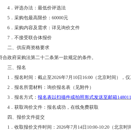
4．
评选办法：最低价评选法
5．
采购包最高限价
：
60000
元
6．
采购内容及需求：详见询价文件
7．
不接受联合体报价
二、
供应商资格要求
符合政府采购法第二十二条第一款规定的条件。
三、
报名
1．
报名时间：截止至
20
2
6
年
7
月
10
日
16
:00（北京时间）
，仅
2．
报名所需材料：询价报名表（见附件）
3．
报名方式：
报名表以扫描件或拍照形式发送至邮箱
14801
4．
获取询价文件：报名成功，在线免费获取
四、
报价文件
提交
1．
收取
报价文件
时间：
202
6
年
7
月
14
日
10
:
00
-
10
:
20
（北京
时