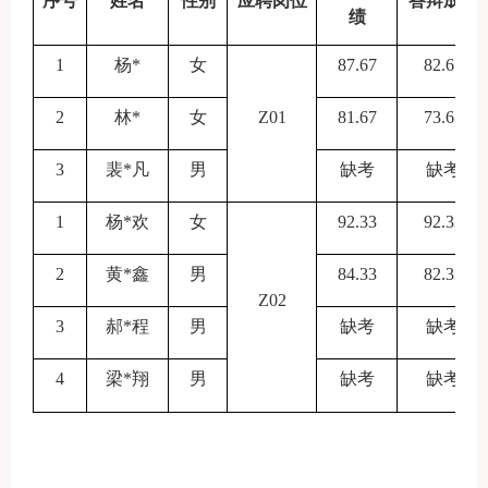
序号
姓名
性别
应聘岗位
答辩成绩
绩
1
杨
*
女
87.67
82.67
2
林
*
女
Z01
81.67
73.67
3
裴
*
凡
男
缺考
缺考
1
杨
*
欢
女
92.33
92.33
2
黄
*
鑫
男
84.33
82.33
Z02
3
郝
*
程
男
缺考
缺考
4
梁
*
翔
男
缺考
缺考