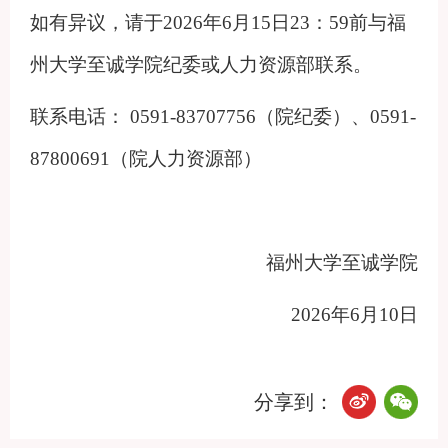
如有异议，请
于
2026年6月15日23：59前与
福
州大学
至诚学院纪委或人力资源部
联系
。
联系电话：
0591-83707756（
院纪委
）、
0591-
8
7800691
（
院人力资源部）
福州大学
至诚学院
20
26
年
6
月
10
日
分享到：