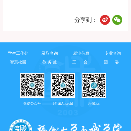
分享到：
学生工作处
录取查询
就业信息
专业查询
智慧校园
教 务 处
工 会
团 委
微信公众号
i至诚Android
i至诚ios