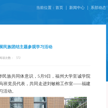
当前位置：
首页
新闻中心
系部动态
开展民族团结主题参观学习活动
阅读次数：
572
华民族共同体意识，5
月
9
日，福州大学至诚学院
马班党员代表，共同走进刘敏榕工作室
——
福建
习活动。