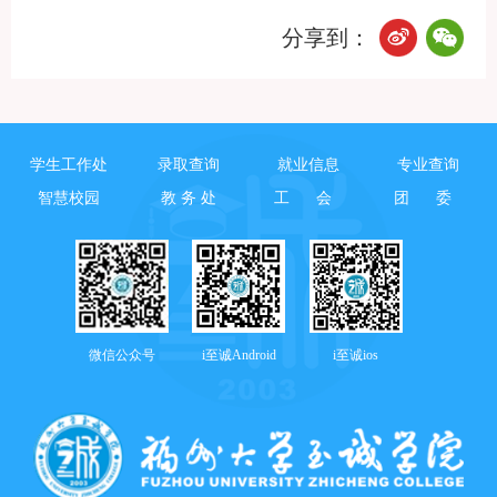
分享到：
学生工作处
录取查询
就业信息
专业查询
智慧校园
教 务 处
工 会
团 委
微信公众号
i至诚Android
i至诚ios