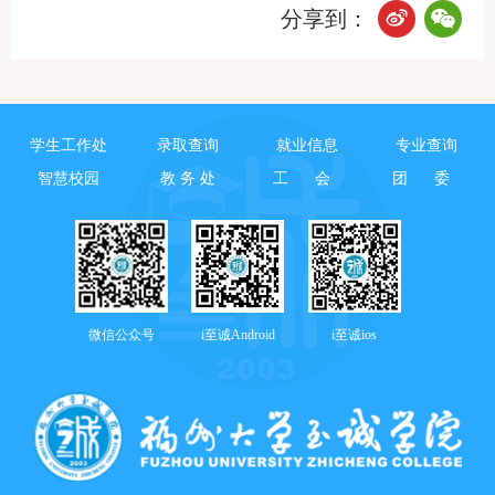
分享到：
学生工作处
录取查询
就业信息
专业查询
智慧校园
教 务 处
工 会
团 委
微信公众号
i至诚Android
i至诚ios